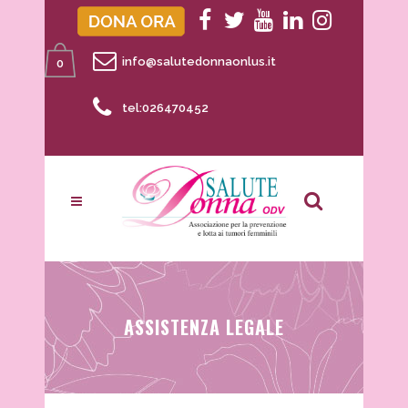
info@salutedonnaonlus.it
0
tel:026470452
ASSISTENZA LEGALE