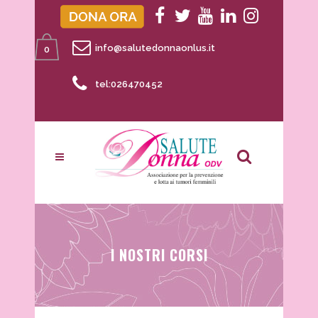
info@salutedonnaonlus.it
0
tel:026470452
I NOSTRI CORSI