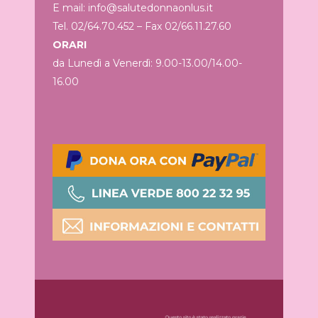
E mail: info@salutedonnaonlus.it
Tel. 02/64.70.452 – Fax 02/66.11.27.60
ORARI
da Lunedì a Venerdì: 9.00-13.00/14.00-
16.00