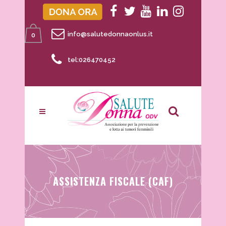
info@salutedonnaonlus.it
0
tel:026470452
ASSISTENZA FISCALE (CAF)