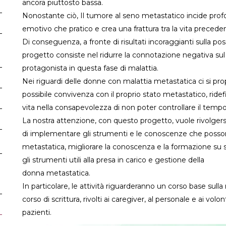
ancora piuttosto bassa.
Nonostante ciò, Il tumore al seno metastatico incide prof
emotivo che pratico e crea una frattura tra la vita precedent
Di conseguenza, a fronte di risultati incoraggianti sulla possi
progetto consiste nel ridurre la connotazione negativa sul 
protagonista in questa fase di malattia.
Nei riguardi delle donne con malattia metastatica ci si pro
possibile convivenza con il proprio stato metastatico, ridefin
vita nella consapevolezza di non poter controllare il tempo
La nostra attenzione, con questo progetto, vuole rivolgersi a
di implementare gli strumenti e le conoscenze che possono 
metastatica, migliorare la conoscenza e la formazione su s
gli strumenti utili alla presa in carico e gestione della
donna metastatica.
In particolare, le attività riguarderanno un corso base sul
corso di scrittura, rivolti ai caregiver, al personale e ai volon
pazienti.