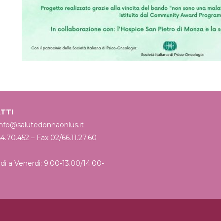
TTI
 info@salutedonnaonlus.it
64.70.452 – Fax 02/66.11.27.60
dì a Venerdì: 9.00-13.00/14.00-