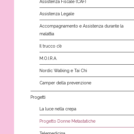
Assistenza Fiscale (CAF)
Assistenza Legale
Accompagnamento e Assistenza durante la
malattia
Il trucco c’è
M.O.I.R.A.
Nordic Walking e Tai Chi
Camper della prevenzione
Progetti
La luce nella crepa
Progetto Donne Metastatiche
Telemedicina