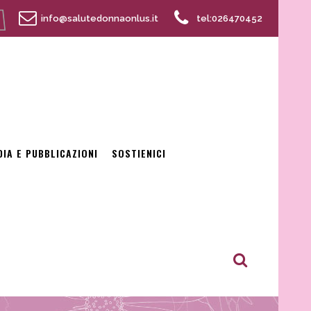
info@salutedonnaonlus.it
tel:026470452
DIA E PUBBLICAZIONI
SOSTIENICI